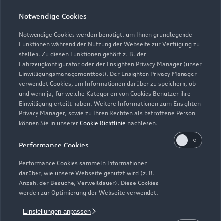
Notwendige Cookies
Zurück nach oben
Notwendige Cookies werden benötigt, um Ihnen grundlegende
Funktionen während der Nutzung der Webseite zur Verfügung zu
Modelle
stellen. Zu diesen Funktionen gehört z. B. der
Fahrzeugkonfigurator oder der Ensighten Privacy Manager (unser
Einwilligungsmanagementtool). Der Ensighten Privacy Manager
Kaufen & leasen
Alle Modelle
verwendet Cookies, um Informationen darüber zu speichern, ob
und wenn ja, für welche Kategorien von Cookies Benutzer ihre
Modelle vergleichen
Einwilligung erteilt haben. Weitere Informationen zum Ensighten
Service & Zubehör
Neuwagensuche
Privacy Manager, sowie zu Ihren Rechten als betroffene Person
Elektromodelle
können Sie in unserer
Cookie Richtlinie
nachlesen.
Gebrauchtwagensuche
Support
Saisonale Angebote
Plug-in-Hybride
Performance Cookies
Gebrauchtwagen
Audi Services
Über Audi
Performance Cookies sammeln Informationen
Kundenservice
Finanzierung
darüber, wie unsere Webseite genutzt wird (z. B.
Garantie
Anzahl der Besuche, Verweildauer). Diese Cookies
Händlersuche
Aktionen & Angebote
werden zur Optimierung der Webseite verwendet.
Unternehmen
Audi digital services
Audi Code
Geschäftskunden
Einstellungen anpassen
Karriere
myAudi