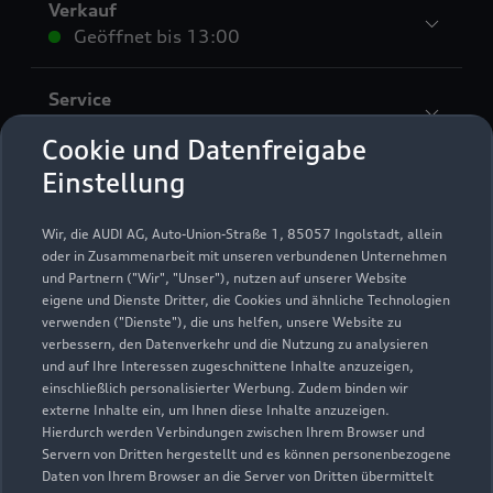
Verkauf
Geöffnet bis
13:00
Service
Schließt bald
12:00
Cookie und Datenfreigabe
Einstellung
Teile & Zubehörverkauf
Schließt bald
12:00
Wir, die AUDI AG, Auto-Union-Straße 1, 85057 Ingolstadt, allein
oder in Zusammenarbeit mit unseren verbundenen Unternehmen
und Partnern ("Wir", "Unser"), nutzen auf unserer Website
eigene und Dienste Dritter, die Cookies und ähnliche Technologien
verwenden ("Dienste"), die uns helfen, unsere Website zu
verbessern, den Datenverkehr und die Nutzung zu analysieren
und auf Ihre Interessen zugeschnittene Inhalte anzuzeigen,
einschließlich personalisierter Werbung. Zudem binden wir
externe Inhalte ein, um Ihnen diese Inhalte anzuzeigen.
Hierdurch werden Verbindungen zwischen Ihrem Browser und
Servern von Dritten hergestellt und es können personenbezogene
Daten von Ihrem Browser an die Server von Dritten übermittelt