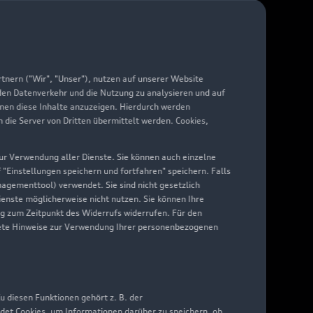
arantie
di digital services
yAudi
nern ("Wir", "Unser"), nutzen auf unserer Website
 den Datenverkehr und die Nutzung zu analysieren und auf
hnen diese Inhalte anzuzeigen. Hierdurch werden
die Server von Dritten übermittelt werden. Cookies,
 zur Verwendung aller Dienste. Sie können auch einzelne
f "Einstellungen speichern und fortfahren" speichern. Falls
nagementtool) verwendet. Sie sind nicht gesetzlich
Dienste möglicherweise nicht nutzen. Sie können Ihre
ng zum Zeitpunkt des Widerrufs widerrufen. Für den
nkrete Hinweise zur Verwendung Ihrer personenbezogenen
 diesen Funktionen gehört z. B. der
det Cookies, um Informationen darüber zu speichern, ob