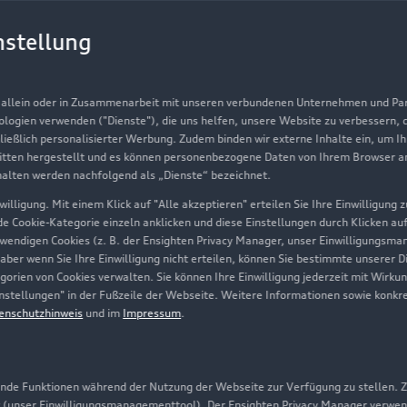
Gebrauchtwagen
G
nstellung
Finanzierung
Au
Aktionen & Angebote
m
, allein oder in Zusammenarbeit mit unseren verbundenen Unternehmen und Part
Geschäftskunden
nologien verwenden ("Dienste"), die uns helfen, unsere Website zu verbessern,
hließlich personalisierter Werbung. Zudem binden wir externe Inhalte ein, um I
tten hergestellt und es können personenbezogene Daten von Ihrem Browser an 
Über Audi
halten werden nachfolgend als „Dienste“ bezeichnet.
illigung. Mit einem Klick auf "Alle akzeptieren" erteilen Sie Ihre Einwilligung
Unternehmen
ede Cookie-Kategorie einzeln anklicken und diese Einstellungen durch Klicken au
twendigen Cookies (z. B. der Ensighten Privacy Manager, unser Einwilligungsma
Karriere
 aber wenn Sie Ihre Einwilligung nicht erteilen, können Sie bestimmte unserer 
orien von Cookies verwalten. Sie können Ihre Einwilligung jederzeit mit Wirku
Investor Relations
-Einstellungen" in der Fußzeile der Webseite. Weitere Informationen sowie ko
enschutzhinweis
und im
Impressum
.
Presse & Media Center
Datenschutz
Audi erleben
de Funktionen während der Nutzung der Webseite zur Verfügung zu stellen. Zu
 (unser Einwilligungsmanagementtool). Der Ensighten Privacy Manager verwen