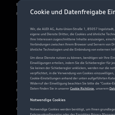
Elektromodelle
Cookie und Datenfreigabe Ei
Plug-in-Hybride
Wir, die AUDI AG, Auto-Union-Straße 1, 85057 Ingolstadt
eigene und Dienste Dritter, die Cookies und ähnliche Tech
Ihre Interessen zugeschnittene Inhalte anzuzeigen, einsc
Verbindungen zwischen Ihrem Browser und Servern von Dri
Support
ähnliche Technologien und die Einbindung von externen In
Um diese Dienste nutzen zu können, benötigen wir Ihre Einw
Kundenservice
Einwilligungen erteilen, indem Sie die Schieberegler für j
Sie keinen der Schieberegler anklicken, werden nur die no
Händlersuche
verpflichtet, in die Verwendung von Cookies einzuwilligen,
Cookie-Einstellungen anhand der unten aufgeführten Kateg
Audi Code
Widerruf der Einwilligung beachten Sie bitte die "Cookie
Daten finden Sie in unserer
Cookie Richtlinie
, unserem
Dat
Häufige Fragen (FAQ)
Audi Online Beratung
Notwendige Cookies
Online-Terminvereinbarung
Notwendige Cookies werden benötigt, um Ihnen grundlegen
Fahrzeugkonfigurator oder der Ensighten Privacy Manager