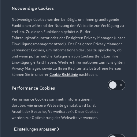
Notwendige Cookies
Notwendige Cookies werden benötigt, um Ihnen grundlegende
Zur Reparatur
Funktionen während der Nutzung der Webseite zur Verfügung zu
stellen. Zu diesen Funktionen gehört z. B. der
Fahrzeugkonfigurator oder der Ensighten Privacy Manager (unser
Einwilligungsmanagementtool). Der Ensighten Privacy Manager
Zurück nach oben
verwendet Cookies, um Informationen darüber zu speichern, ob
und wenn ja, für welche Kategorien von Cookies Benutzer ihre
Einwilligung erteilt haben. Weitere Informationen zum Ensighten
Modelle
Privacy Manager, sowie zu Ihren Rechten als betroffene Person
können Sie in unserer
Cookie Richtlinie
nachlesen.
Kaufen & leasen
Alle Modelle
Performance Cookies
Modelle vergleichen
Service & Zubehör
Performance Cookies sammeln Informationen
Neuwagensuche
darüber, wie unsere Webseite genutzt wird (z. B.
Elektromodelle
Anzahl der Besuche, Verweildauer). Diese Cookies
Gebrauchtwagensuche
Support
werden zur Optimierung der Webseite verwendet.
Saisonale Angebote
Plug-in-Hybride
Gebrauchtwagen
Einstellungen anpassen
Audi Services
Über Audi
Kundenservice