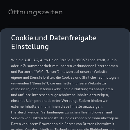
Öffnungszeiten
Verkauf
Cookie und Datenfreigabe
Geschlossen
,
öffnet am
Samstag 09:00
Einstellung
Service
Wir, die AUDI AG, Auto-Union-Straße 1, 85057 Ingolstadt, allein
Geschlossen
,
öffnet am
Samstag 08:00
oder in Zusammenarbeit mit unseren verbundenen Unternehmen
und Partnern ("Wir", "Unser"), nutzen auf unserer Website
eigene und Dienste Dritter, die Cookies und ähnliche Technologien
Teile & Zubehörverkauf
verwenden ("Dienste"), die uns helfen, unsere Website zu
Geschlossen
,
öffnet am
Samstag 08:00
verbessern, den Datenverkehr und die Nutzung zu analysieren
und auf Ihre Interessen zugeschnittene Inhalte anzuzeigen,
einschließlich personalisierter Werbung. Zudem binden wir
externe Inhalte ein, um Ihnen diese Inhalte anzuzeigen.
Hierdurch werden Verbindungen zwischen Ihrem Browser und
Servern von Dritten hergestellt und es können personenbezogene
Daten von Ihrem Browser an die Server von Dritten übermittelt
werden. Cookies, ähnliche Technologien und die Einbindung von