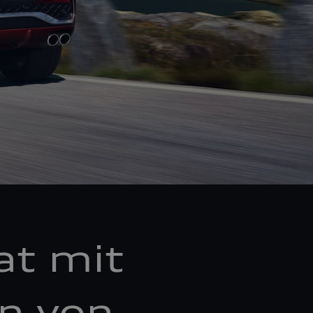
at mit
en von