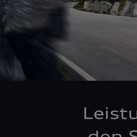
Leist
den S